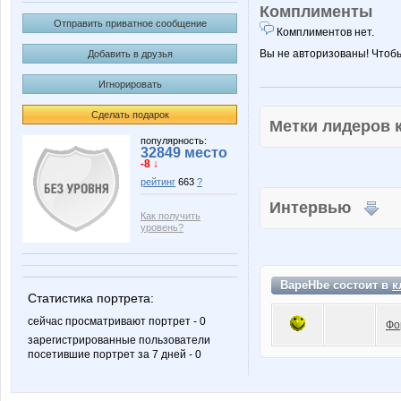
Комплименты
Отправить приватное сообщение
Комплиментов нет.
Вы не авторизованы! Чтоб
Добавить в друзья
Игнорировать
Сделать подарок
Метки лидеров
популярность:
32849 место
-8 ↓
рейтинг
663
?
Интервью
Как получить
уровень?
BapeHbe состоит в
к
Статистика портрета:
сейчас просматривают портрет - 0
Фо
зарегистрированные пользователи
посетившие портрет за 7 дней - 0